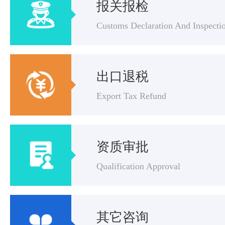
报关报检
Customs Declaration And Inspecti
出口退税
Export Tax Refund
资质审批
Qualification Approval
其它咨询